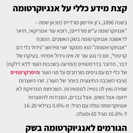
קצת מידע כללי
על אנגיוקרטומה
בשנת 1896, ג'ון אדיסון פורדייס (מכאן שמה –
"אנגיוקרטומה ע"ש פורדייס), רופא עור אמריקאי, תיאר
לראשונה אנגיוקרטומה בשק האשכים. המונח
"אנגיוקראטומה" הוא ממקור יווני ופירושו "גידול כלי דם
קרטיני", אם כי נגע עור זה אינו גידול אמיתי. בעיקרו של
דבר, מדובר בדרמטוזיס (הפרעה בשכבות העור ללא דלקת)
של כלי דם עם נימים מורחבים על פני העור ו
היפרקרטוזיס
(עיבוי השכבה החיצונית ביותר של העור). זוהי היווצרות
שפירה ואין לה נטייה לממאירות. השכיחות המדויקת לא
ידועה אצל נשים. אצל גברים, הסבירות להיווצרות
אנגיוקרטומה עולה עם הגיל: מ-0.6% בגילאי 16-20
ל-16.6% מגיל 65 ומעלה.
הגורמים לאנגיוקרטומה בשק