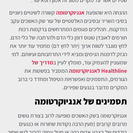
שפירים אשר על מקרים מסוג זה אמון רופא עור.
ההנחה היא שהופעת
אנגיוקרטומה
קשורה לשינויים ניווניים
בסיבי השריר ובסיבים האלסטיים של עור שק האשכים עקב
הזדקנות. תהליכים פגומים המתרחשים ברקמות רכות
תורמים לאובדן טונוס דופן כלי הדם ולהרחבה של כלי הדם.
לחץ מוגבר לטווח ארוך (יתר לחץ דם) מחמיר עוד יותר את
הנזק לדפנות הנימים ומביא לידי התרחבותם ועיוותם. למי
שמעוניין להעמיק עוד, מומלץ לעיין ב
מדריך של
Healthline לאנגיוקרטומה
המסביר בפשטות את
הגורמים, התסמינים ואפשרויות הטיפול ומחדד כי ברוב
המקרים מדובר בנגעים שפירים.
תסמינים של אנגיוקרטומה
אנגיוקרטומה בשק האשכים מופיעה לרוב בצורת גושים
מרובים קרובים (מעין הרבה נקודות שחורות או כנגעים
בודדים של בצבע אדום כהה או סגול עמוק (קרוב לגוון שחור.