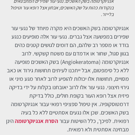
אנגיוקרטומה בשק האשכים: נגעי עור שפירים המתבטאים
בנקודות כהות על שק האשכים; אבחון אצל רופא עור וטיפול
בלייזר.
אנגיוקרטומה בשק האשכים היא מקרה מיוחד של נגעי עור
שפירים במפשעה אצל גברים. נגעי עור אלה מופיעים כנגע
בודד או מספר רב שלהם, הם דומים לגושים קטנים כהים
בגוון סגול, שחור או אדמדם עם משטח קשקשי. לרוב
אנגיוקרטומה (Angiokeratoma) בשק האשכים מופיעה
ללא כל סימפטום, אבל ייתכנו לעיתים תחושות גירוד או כאב
מסויים, תחושות אלו יכולות להופיע לרוב לאחר מגע מיני או
גירוי חיצוני. נגעי עור אלו לרוב יאובחנו בקלות על ידי בדיקה
פיזית אצל רופא העור בקופת חולים, כולל בדיקת
דרמטוסקופיה. אין טיפול ספציפי רפואי עבור אנגיוקרטומה
בשק האשכים. שכן אלו נגעים אסתטיים ללא כל בעיה
רפואית. לפיכך, כלל השיטות עבור
הסרת אנגיוקרטומה
הינן
מבחינה אסתטית ולא רפואית.