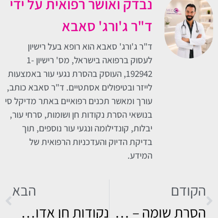
נבדק ואושר רפואית על ידי
ד"ר ג'ורג' סאבא
ד"ר ג'ורג' סאבא הוא רופא בעל רישיון
לעסוק ברפואה בישראל, מס' רישיון 1-
192942, העוסק בהסרת נגעי עור באמצעות
לייזר ובטיפולים אסתטיים. ד"ר סאבא כותב,
עורך ומאשר תכנים רפואיים באתר מדיקל סי
בנושאי הסרת נקודות חן ושומות, סרחי עור,
יבלות, קונדילומה ונגעי עור נוספים, תוך
בדיקת הדיוק והעדכניות הרפואית של
המידע.
הקודם
הבא
הסרת שומה – כמה זה עולה וכיצד מתבצעת?
נקודות חן אדומות – גורמים, סיכונים, מחיר ודרכי הסרה (כולל נקודת חן אדומה בולטת) | ד"ר ג'ורג' סאבא