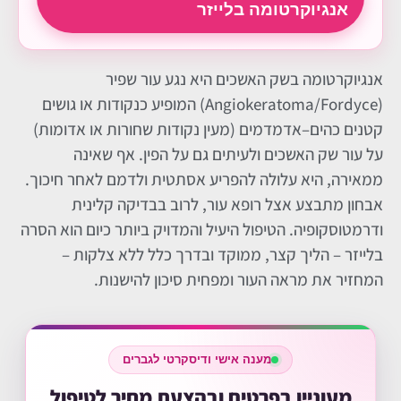
אנגיוקרטומה בלייזר
אנגיוקרטומה בשק האשכים היא נגע עור שפיר
(Angiokeratoma/Fordyce) המופיע כנקודות או גושים
קטנים כהים–אדמדמים (מעין נקודות שחורות או אדומות)
על עור שק האשכים ולעיתים גם על הפין. אף שאינה
ממאירה, היא עלולה להפריע אסתטית ולדמם לאחר חיכוך.
אבחון מתבצע אצל רופא עור, לרוב בבדיקה קלינית
ודרמטוסקופיה. הטיפול היעיל והמדויק ביותר כיום הוא הסרה
בלייזר – הליך קצר, ממוקד ובדרך כלל ללא צלקות –
המחזיר את מראה העור ומפחית סיכון להישנות.
מענה אישי ודיסקרטי לגברים
מעוניין בפרטים ובהצעת מחיר לטיפול