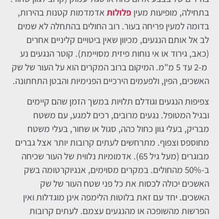
בתחילה, מופיעות מעין
פלולות
אדמדמות קטנות בהירות,
בדומה למעין פריחה בעור. רוב החולים בהתחלה לא שמים
לב אל אותם הנגעים, מכיוון שאין ביטויים קליניים אחרים
(כאב, גירוד או אי נוחות פיזית מסויימת). קוטר הנגעים נע
מ-2 עד 5 מ"מ. המיקום ברוב המקרים הוא על העור של שק
האשכים, הפין, ולפעמים הירכיים הפנימיות והבטן התחתונה.
צפיפות הנגעים וגודלם תלויות במשך הזמן שהם קיימים
ובגיל המטופל. נגעים מרובים, רכים למגע, עם משטח
מבריק, בעלי גוון כחול כהה, סגול או שחור, בעלי משטח
מחוספס וצפוף. מתרחשים לעתים קרובות יותר אצל גברים
מבוגרים (מעל גיל 65). אדמומיות נלווית של העור שכיחה
ב-50% מהחולים. במקרים מסוימים, אנגיוקרטומה בשק
האשכים יכולה לכסות את כל פני שטח העור של שק
האשכים. יחד עם זאת בלוטות הלימפה אינן מוגדלות ואין
הפרשות מהשופכה או מהנגעים עצמם. לעתים קרובות