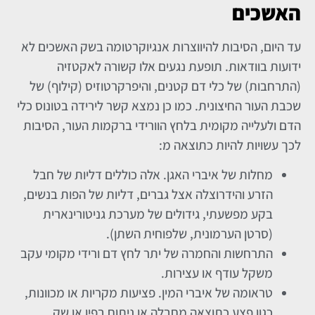
האשכים
עד היום, הסיבות להיווצרות אנגיוקרטומה בשק האשכים לא
ידועות בוודאות. תופעת נגעים אלו קשורה לאקטזיה
(התרחבות) של כלי דם קטנים, והיפרקרטוזיס (קילוף) של
שכבת העור החיצונית. כמו כן נמצא קשר לירידה בטונוס כלי
הדם ולעלייה מקומית בלחץ הוורידי ברקמות העור, הסיבות
לכך עשויות להיות כתוצאה מ:
מחלות של איברי האגן. אלה כוללים דליות של חבל
הזרע והידרוצלה אצל גברים, דליות של הפות בנשים,
בקע מפשעתי, גידולים של מערכת גניטורינארית
(סרטן הערמונית, שלפוחית ​​השתן).
התרחשות והחמרה של יתר לחץ דם ורידי מקומי עקב
משקל עודף או עצירות.
טראומה של איברי המין. פציעות מקריות או מכוונות,
כגון פצע כתוצאה מחבלה או ניתוח בפין או שק