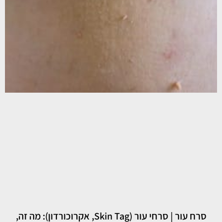
סרח עור | סרחי עור (Skin Tag, אקרוכורדון): מה זה,