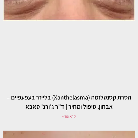
הסרת קסנטלזמה (Xanthelasma) בלייזר בעפעפיים –
אבחון, טיפול ומחיר | ד"ר ג'ורג' סאבא
קרא עוד »