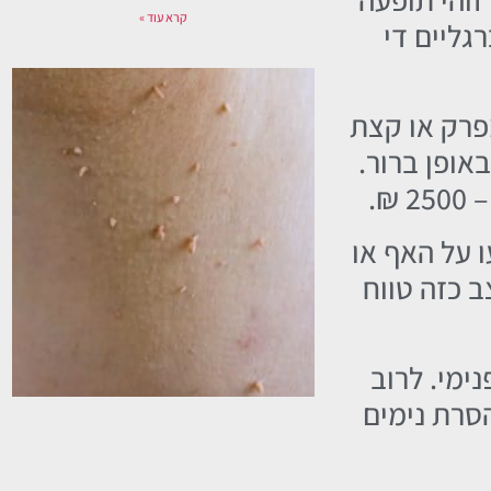
קרא עוד »
גליים די
מפרק או קצת
אופן ברור.
ו על האף או
ב כזה טווח
ימי. לרוב
הסרת נימים