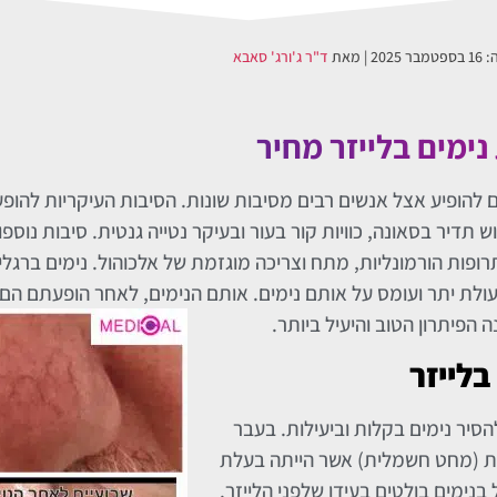
ה:
16 בספטמבר 2025
| מאת
ד"ר ג'ורג' סאבא
ימים בלייזר מחיר
לים להופיע אצל אנשים רבים מסיבות שונות. הסיבות העיקריות להופ
 תדיר בסאונה, כוויות קור בעור ובעיקר נטייה גנטית. סיבות נוספ
רופות הורמונליות, מתח וצריכה מוגזמת של אלכוהול. נימים ברגלי
ולת יתר ועומס על אותם נימים. אותם הנימים, לאחר הופעתם הם ג
 הפיתרון הטוב והיעיל ביותר.
לייזר
הסיר נימים בקלות וביעילות. בעבר
ת (מחט חשמלית) אשר הייתה בעלת
 בנימים בולטים בעידן שלפני הלייזר.