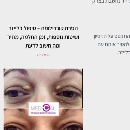
י איגוד המזון והתרופות האמריקאי (FDA). הסרת נימים בלייזר נחשבת בצדק
הסרת קונדילומה – טיפול בלייזר
בהתבסס על הניסיון
ושיטות נוספות, זמן החלמה, מחיר
 להסיר אותם עם
ומה חשוב לדעת
לייזר.
קרא עוד »