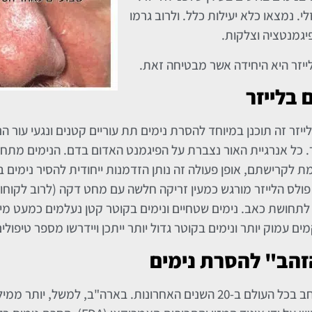
י. נמצאו כלא יעילות כלל. ולרוב גרמו
 פיגמנטציה וצלקות.
יזר היא היחידה אשר מבטיחה זאת.
 בלייזר
זר זה תוכנן במיוחד להסרת נימים תת עוריים קטנים ונגעי עור ה
בעור. כל אנרגיית האור נצברת על הפיגמנט האדום בדם. הנימים מ
ת לקרישתם, אופן פעולה זה נותן הזדמנות ייחודית להסיר נימים ב
פולס הלייזר מורגש כמעין זריקה חלשה עם מחט דקה (לרוב לקוחות 
רם לתחושת כאב. נימים שטחיים ונימים בקוטר קטן נעלמים כמעט מי
ם עמוק יותר ונימים בקוטר גדול יותר ייתכן ויידרשו מספר טיפולים
זהב" להסרת נימים
יש לציין כי השיטה של הסרת נימים בלייזר נמצאת בשימוש נרחב בכל העולם ב-20 השנים האחרונות. בארה"