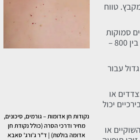
קבץ. טווח
ים סמוקות
וכדומה. לרוב מדובר במקבץ נימים. טווח המחיר להסרת נימים בלחיים יכול לנוע בין 800 –
דול עבור
בצדדים או
רכיים יכול
נקודות חן אדומות – גורמים, סיכונים,
מחיר ודרכי הסרה (כולל נקודת חן
השוקיים או
אדומה בולטת) | ד"ר ג'ורג' סאבא
זוהי תופעה