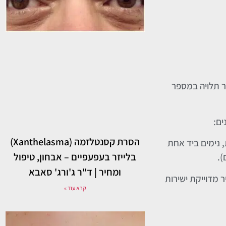
ר תלויה במספר
ים:
הסרת קסנטלזמה (Xanthelasma)
, נימים ביד אחת
בלייזר בעפעפיים – אבחון, טיפול
).
ומחיר | ד"ר ג'ורג' סאבא
 נותנים הצעת מחיר מדוייקת ישירות
קרא עוד »