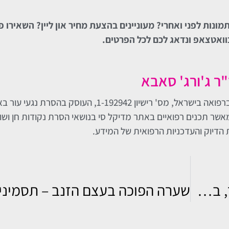
מונות לפני ואחרי? מעוניינים בהצעת מחיר און ליין? השאירו פ
וואטצאפ ונדאג לכם לכל הפרטים.
"ר ג'ורג' סאבא
ד"ר ג'ורג' סאבא הוא רופא בעל רישיון לעסוק ברפואה בישראל, מס' רישיון 1-192942
אשר תכנים רפואיים באתר מדיקל סי בנושאי הסרת נקודות חן ושומ
ת הדיוק והעדכניות הרפואית של המידע.
העלמת נימים באף בלייזר – טיפול מהיר, בטוח וללא צלקות