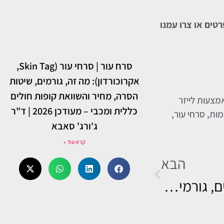
רטים או צרו עמנו
סרח עור | סרחי עור (Skin Tag,
אקרוכורדון): מה זה, גורמים, שיטות
הסרה, מחיר והשוואת קופות חולים
, העוסק בהסרת נגעי עור באמצעות לייזר
כללית ומכבי – מעודכן 2026 | ד"ר
ות, סרחי עור,
ג'ורג' סאבא
קרא עוד »
הבא
שערה הפוכה בעצם הזנב – תסמינים, גורמים ודרכי טיפול בלייזר