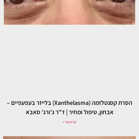
הסרת קסנטלזמה (Xanthelasma) בלייזר בעפעפיים –
אבחון, טיפול ומחיר | ד"ר ג'ורג' סאבא
קרא עוד »