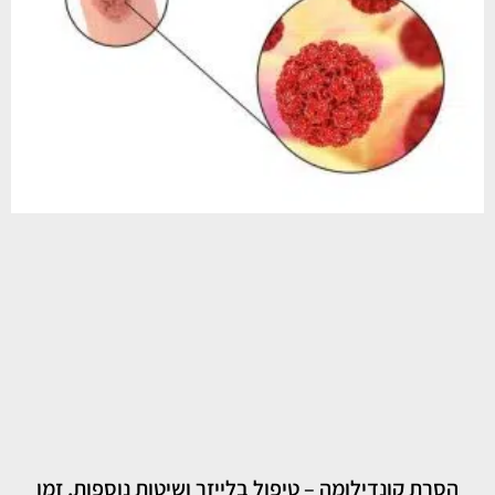
הסרת קונדילומה – טיפול בלייזר ושיטות נוספות, זמן