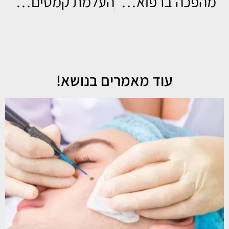
מהפכה ברפואה האסתטית – לייזר CO2
העלמת קמטים במצח
עוד מאמרים בנושא!