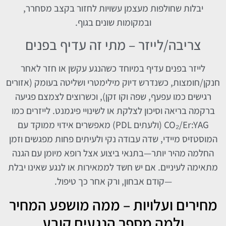
יבלות שחולפות מעצמן עשויות לחזור בקצב מסחרר,
ובמקומות שונים בגוף.
צריבה/לייזר – מתי זה עדיף בפנים
לייזר בפנים עדיף במיוחד כשהנגע עקשן או חזר לאחר
חנקן/חומצות, כשנדרש דיוק מילימטרי ושליטה בעומק (אזורים
רגישים כמו עפעף, שפה וקו זקן), וכשרוצים לצמצם פגיעה
ברקמה בריאה וסיכון לצלקת או לשינויי פיגמנט. לייזרים כמו
CO₂/Er:YAG (ולעתים PDL) מאפשרים אידוי ממוקד עם
המוסטזיס מיידי, שדה עבודה נקי ולעיתים פחות מפגשים וזמן
החלמה מהיר יותר—בתנאי ביצוע אצל רופא מיומן עם הגנה
מתאימה לעיניים. אם יש חשד לממאירות או לנגע שאינו יבלת
—קודם אבחון, ורק אחר כך טיפול.
מחירים ועלויות – ממה מושפע המחיר
ולמה מספר הנגעים קובע