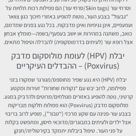
וסרחי עור (Skin tags/סרחי עור) הם פפילות רכות תלויות על
“גבעול” בצבע העור, נוטות להופיע באזורי חיכוך כגון צוואר
ועפעפיים, אינן נגיפיות ואינן מדבקות. בכל נגע בפנים שמדמם,
כואב, משתנה במהירות או יושב בעפעף/בשפה—מומלץ אבחון
אצל רופא עור (לעיתים בדרמוסקופיה) להבדלה וטיפול מתאים.
יבלת (HPV) לעומת מולוסקום מדבק
(Poxvirus) – ההבדלים העיקריים
יבלת (HPV) היא נגע שפיר מחוספס/מגורגר שמקורו בזני
פפילומה, לרוב יבש עם “נקודות שחורות” זעירות ומקטע
קרטיני, נוטה להופיע באזורים מגולחים/מרוטים ולהדביק במגע.
מולוסקום מדבק (Poxvirus) הוא פפולות חלקות מבריקות
בצבע עור-פנינה עם שקע מרכזי (“טבור”), מופיע לרוב בריבוי
אצל ילדים ולעיתים במבוגרים/מדוכאי חיסון, ומתפשט בקלות
על פני העור. טיפול ביבלות יתמקד בקירטוליזה/חנקן