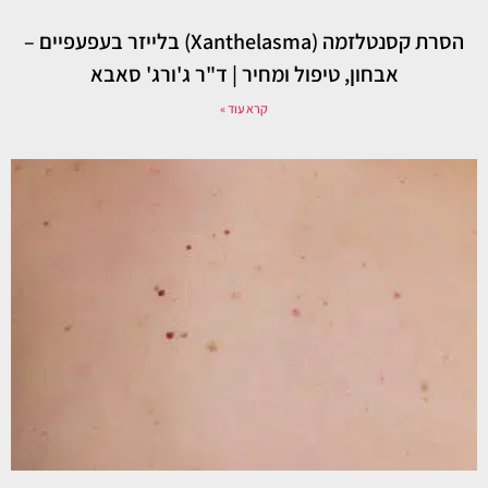
הסרת קסנטלזמה (Xanthelasma) בלייזר בעפעפיים –
אבחון, טיפול ומחיר | ד"ר ג'ורג' סאבא
קרא עוד »