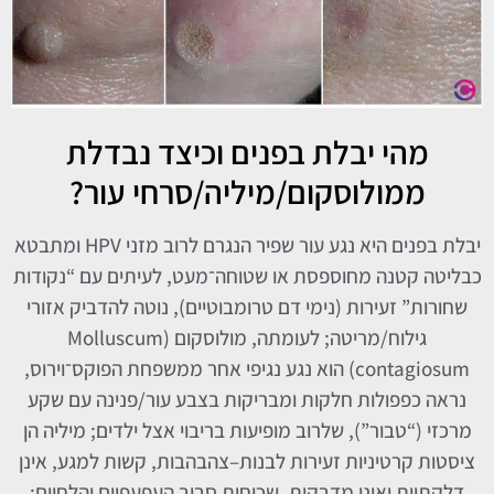
מהי יבלת בפנים וכיצד נבדלת
ממולוסקום/מיליה/סרחי עור?
יבלת בפנים היא נגע עור שפיר הנגרם לרוב מזני HPV ומתבטא
כבליטה קטנה מחוספסת או שטוחה־מעט, לעיתים עם “נקודות
שחורות” זעירות (נימי דם טרומבוטיים), נוטה להדביק אזורי
גילוח/מריטה; לעומתה, מולוסקום (Molluscum
contagiosum) הוא נגע נגיפי אחר ממשפחת הפוקס־וירוס,
נראה כפפולות חלקות ומבריקות בצבע עור/פנינה עם שקע
מרכזי (“טבור”), שלרוב מופיעות בריבוי אצל ילדים; מיליה הן
ציסטות קרטיניות זעירות לבנות–צהבהבות, קשות למגע, אינן
דלקתיות ואינן מדבקות, שכיחות סביב העפעפיים והלחיים;