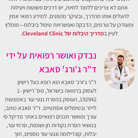
אתם לא צריכים ללמוד לחיות, יש דרכים פשוטות ויעילות
להעלים אותו מהדרך, ובעיקר מהפנים. למידע רפואי אמין
ומעודכן על גורמים, הדבקה ואפשרויות טיפול ביבלות—מומלץ
לעיין ב
מדריך היבלות של Cleveland Clinic
.
נבדק ואושר רפואית על ידי
ד"ר ג'ורג' סאבא
ד"ר ג'ורג' סאבא הוא רופא בעל רישיון
לעסוק ברפואה בישראל, מס' רישיון 1-
192942, העוסק בהסרת נגעי עור באמצעות
לייזר ובטיפולים אסתטיים. ד"ר סאבא כותב,
עורך ומאשר תכנים רפואיים באתר מדיקל סי
בנושאי הסרת נקודות חן ושומות, סרחי עור,
יבלות, קונדילומה ונגעי עור נוספים, תוך