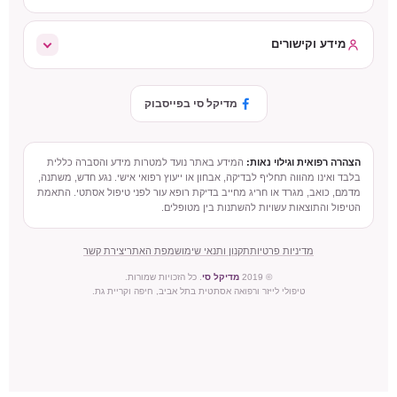
מידע וקישורים
מדיקל סי בפייסבוק
הצהרה רפואית וגילוי נאות:
המידע באתר נועד למטרות מידע והסברה כללית
בלבד ואינו מהווה תחליף לבדיקה, אבחון או ייעוץ רפואי אישי. נגע חדש, משתנה,
מדמם, כואב, מגרד או חריג מחייב בדיקת רופא עור לפני טיפול אסתטי. התאמת
הטיפול והתוצאות עשויות להשתנות בין מטופלים.
מדיניות פרטיות
תקנון ותנאי שימוש
מפת האתר
יצירת קשר
© 2019
מדיקל סי
. כל הזכויות שמורות.
טיפולי לייזר ורפואה אסתטית בתל אביב, חיפה וקריית גת.