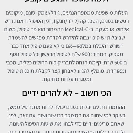
העלות מושפעת ממספר הנגעים, גודל/עומק וסוגם, מיקומים
רגישים בפנים, הטכניקה (לייזר/חנקן), זמן הטיפול והאם נדרש
אלחוש או מעקב. ב-Medical-C התמחור הוא פר טיפול, משום
שביבלות יש סיכוי גבוה להידרש לסדרת מפגשים להשמדת
“שורש” היבלת במלואו—אם כי לא פעם טיפול אחד כבר
מספיק. המחיר: 900 ש״ח לטיפול הראשון וכל טיפול נוסף
ב-500 ש״ח. קיימת הנחה לחברי קופות החולים כללית, מכבי
ומאוחדת. מומלץ להגיע לאבחון קצר לקבלת תוכנית טיפול
ומסגרת עלויות מדויקת.
הכי חשוב – לא להרים ידיים
ההתמודדות עם יבלות בפנים יכולה להוות אתגר של ממש,
בעיקר למי שחווה את המצוקה הזו שוב ושוב. עם זאת, לפני
שאתם מרימים ידיים כדי לבחון את שיטות הטיפול השונות
ולבחור בכלים המקצועיים והטובים ביותר. עם המטרד הזה