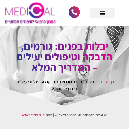
לתוכן
מחפש רופא מומחה
גלריית לקוחות
הסרת סרחי עור
הסרת נקודות חן
ביקורות וחוות דעת
הסרת קונדילומה
הסרת קסנטלזמה
יבלות בפנים: גורמים,
הדבקה וטיפולים יעילים
– המדריך המלא
דף הבית
»
יבלות בפנים: גורמים, הדבקה וטיפולים יעילים –
המדריך המלא
⟳ עודכן לאחרונה:
20 בספטמבר 2025
| מאת
ד"ר ג'ורג' סאבא