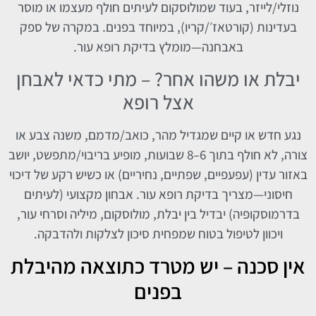
נוזלי/לייזר, בעוד שמולוסקום לעיתים חולף מעצמו או מוסר
בעדינות (קורטאז׳/קריו), במיוחד בפנים. במקרה של ספק
באבחנה—מומלץ בדיקת רופא עור.
יבלת או משהו אחר? – מתי כדאי לאבחן
אצל רופא
נגע חדש או קיים שמגדיל מהר, כואב/מדמם, משנה צבע או
צורה, לא חולף בתוך 6–8 שבועות, מופיע בריבוי/מתפשט, יושב
באזור עדין (עפעפיים, שפתיים, נחיריים) או כשיש רקע של דיכוי
חיסוני—מצריך בדיקת רופא עור. אבחון מקצועי (לעיתים
בדרמוסקופיה) יבדיל בין יבלת, מולוסקום, מיליה וסרחי עור,
ויכוון לטיפול בטוח שמפחית סיכון לצלקות ולהדבקה.
אין סכנה – יש מטרד כתוצאה מהיבלת
בפנים