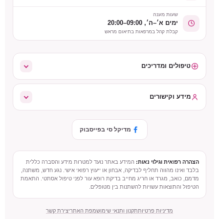
שעות מענה
ימים א׳–ה׳, 09:00–20:00
קבלת קהל במרפאות בתיאום מראש
טיפולים ומדריכים
מידע וקישורים
מדיקל סי בפייסבוק
הצהרה רפואית וגילוי נאות:
המידע באתר נועד למטרות מידע והסברה כללית
בלבד ואינו מהווה תחליף לבדיקה, אבחון או ייעוץ רפואי אישי. נגע חדש, משתנה,
מדמם, כואב, מגרד או חריג מחייב בדיקת רופא עור לפני טיפול אסתטי. התאמת
הטיפול והתוצאות עשויות להשתנות בין מטופלים.
מדיניות פרטיות
תקנון ותנאי שימוש
מפת האתר
יצירת קשר