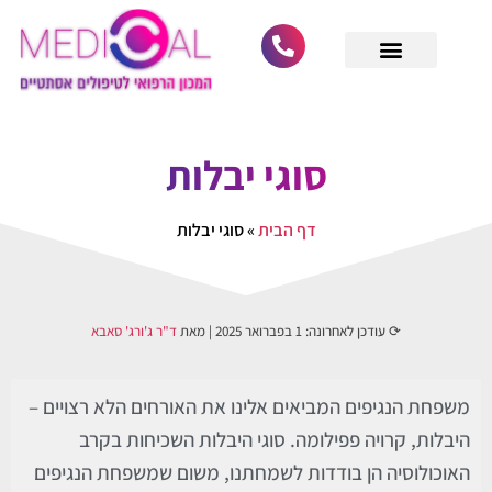
לתוכן
מחפש רופא מומחה
גלריית לקוחות
הסרת סרחי עור
הסרת נקודות חן
ביקורות וחוות דעת
הסרת קונדילומה
הסרת קסנטלזמה
סוגי יבלות
דף הבית
»
סוגי יבלות
⟳ עודכן לאחרונה:
1 בפברואר 2025
| מאת
ד"ר ג'ורג' סאבא
משפחת הנגיפים המביאים אלינו את האורחים הלא רצויים –
היבלות, קרויה פפילומה. סוגי היבלות השכיחות בקרב
האוכולוסיה הן בודדות לשמחתנו, משום שמשפחת הנגיפים