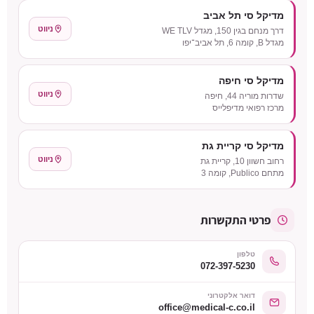
מדיקל סי תל אביב
ניווט
דרך מנחם בגין 150, מגדל WE TLV
מגדל B, קומה 6, תל אביב־יפו
מדיקל סי חיפה
ניווט
שדרות מוריה 44, חיפה
מרכז רפואי מדיפלייס
מדיקל סי קריית גת
ניווט
רחוב חשוון 10, קריית גת
מתחם Publico, קומה 3
פרטי התקשרות
טלפון
072-397-5230
דואר אלקטרוני
office@medical-c.co.il