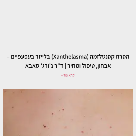
הסרת קסנטלזמה (Xanthelasma) בלייזר בעפעפיים –
אבחון, טיפול ומחיר | ד"ר ג'ורג' סאבא
קרא עוד »