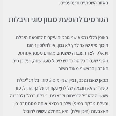
באזור השפתיים והעפעפיים.
הגורמים להופעת מגוון סוגי היבלות
באופן כללי
נמצא ש
ני גורמים עיקרים
להופעת היבלת:
חיכוך פיזי שיוצר לחץ
לא נכון
, או לחלופין
זיהום
ויראלי
.
לצד העובדה
ששניהם
מהווים מפגע
אסתטי
,
נוסיף שעבור כל סוג נדרש
טיפול
מעט
שונה
,
ועל כן טיב
האבחון הראשוני
מאוד
חש
ו
ב.
מכאן שאם נסכם, נציין שקיימים 3 סוגי
יבלות: "יבלת
קשה" שהיא תוצאה של לחץ
נקודתי על כף הרגל, כזו
שעשויה להוביל לנפ
יחות
ו
ל
כאבים. "י
בלת רכה"
(לבנבנה
ובעלת מרקם צמיגי)
שלרוב נמצא אותה מסתת
רת בין
האצבעות
(
היכן שלח
)
והיא בהחלט עשויה להוביל