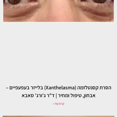
הסרת קסנטלזמה (Xanthelasma) בלייזר בעפעפיים –
אבחון, טיפול ומחיר | ד"ר ג'ורג' סאבא
קרא עוד »