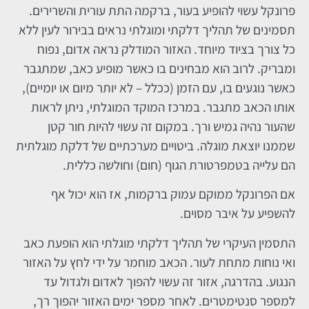
פרונקל עשוי להופיע בעור, ברקמה התת עורית והשרירים.
תסמינים של תהליך דלקתי ומוגלתי נראים בבירור לעין ללא
כל צורך בציוד מיוחד. האזור המודלק נראה אדום, נפוח
ומבריק. לרוב הוא מבחינים בו כאשר מופיע כאב, שמתגבר
כאשר נוגעים בו, עם הזמן (ככלל – לא יותר מיום או יומיים),
אותו הכאב מתגבר. במרכז המוקד המוגלתי, ניתן לראות
שהעור נהיה גמיש ורך. במקום זה עשוי להיות חור קטן
שממנו יוצאת מוגלה. ביטויים מערכתיים של דלקת מוגלתית
הם עלייה בטמפרטורת הגוף (חום) וחולשה כללית.
אם הפרונקל ממוקם עמוק ברקמות, אז הוא יכול אף
להשפיע על איבר מסוים.
התסמין העיקרי של תהליך דלקתי מוגלתי הוא הופעת כאב
ואי נוחות מתחת לעור. הכאב מוחמר על ידי לחץ על האזור
הנגוע. בהדרגה, אזור זה עשוי להפוך לאדום ולגדול עד
למספר סנטימטרים. לאחר מספר ימים האזור יהפוך רך,