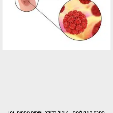
הסרת קונדילומה – טיפול בלייזר ושיטות נוספות, זמן