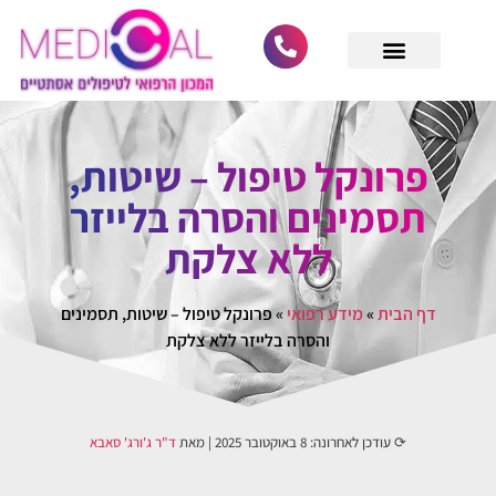
לתוכן
מחפש רופא מומחה
גלריית לקוחות
הסרת סרחי עור
הסרת נקודות חן
ביקורות וחוות דעת
הסרת קונדילומה
הסרת קסנטלזמה
פרונקל טיפול – שיטות,
תסמינים והסרה בלייזר
ללא צלקת
דף הבית
»
מידע רפואי
»
פרונקל טיפול – שיטות, תסמינים
והסרה בלייזר ללא צלקת
⟳ עודכן לאחרונה:
8 באוקטובר 2025
| מאת
ד"ר ג'ורג' סאבא