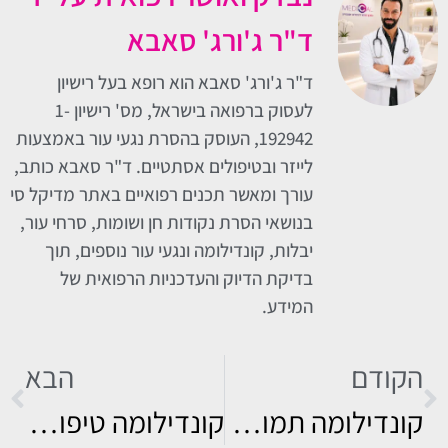
ד"ר ג'ורג' סאבא
ד"ר ג'ורג' סאבא הוא רופא בעל רישיון
לעסוק ברפואה בישראל, מס' רישיון 1-
192942, העוסק בהסרת נגעי עור באמצעות
לייזר ובטיפולים אסתטיים. ד"ר סאבא כותב,
עורך ומאשר תכנים רפואיים באתר מדיקל סי
בנושאי הסרת נקודות חן ושומות, סרחי עור,
יבלות, קונדילומה ונגעי עור נוספים, תוך
בדיקת הדיוק והעדכניות הרפואית של
המידע.
הקודם
הבא
קונדילומה תמונות – איך נראות היבלות וכיצד מטפלים
קונדילומה טיפול: אילו אפשרויות קיימות?