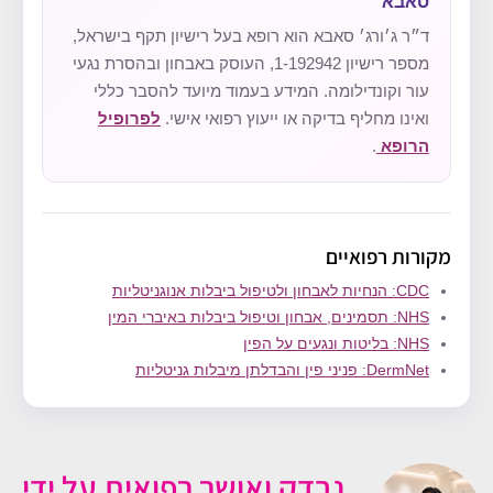
סאבא
ד״ר ג׳ורג׳ סאבא הוא רופא בעל רישיון תקף בישראל,
מספר רישיון 1-192942, העוסק באבחון ובהסרת נגעי
עור וקונדילומה. המידע בעמוד מיועד להסבר כללי
ואינו מחליף בדיקה או ייעוץ רפואי אישי.
לפרופיל
הרופא
.
מקורות רפואיים
CDC: הנחיות לאבחון ולטיפול ביבלות אנוגניטליות
NHS: תסמינים, אבחון וטיפול ביבלות באיברי המין
NHS: בליטות ונגעים על הפין
DermNet: פניני פין והבדלתן מיבלות גניטליות
נבדק ואושר רפואית על ידי