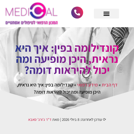
לתוכן
מחפש רופא מומחה
גלריית לקוחות
הסרת סרחי עור
הסרת נקודות חן
ביקורות וחוות דעת
הסרת קונדילומה
הסרת קסנטלזמה
קונדילומה בפין: איך היא
נראית, היכן מופיעה ומה
יכול להיראות דומה?
דף הבית
»
מידע רפואי
»
קונדילומה בפין: איך היא נראית,
היכן מופיעה ומה יכול להיראות דומה?
⟳ עודכן לאחרונה:
8 ביולי 2026
| מאת
ד"ר ג'ורג' סאבא