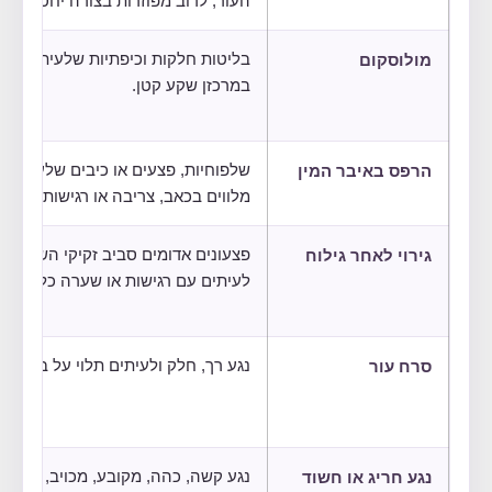
העור, לרוב מפוזרות בצורה יחסית אחי
מולוסקום
בליטות חלקות וכיפתיות שלעיתים קיים
במרכזן שקע קטן.
הרפס באיבר המין
שלפוחיות, פצעים או כיבים שלעיתים
מלווים בכאב, צריבה או רגישות.
גירוי לאחר גילוח
פצעונים אדומים סביב זקיקי השיער,
לעיתים עם רגישות או שערה כלואה.
סרח עור
נגע רך, חלק ולעיתים תלוי על בסיס צר
נגע חריג או חשוד
נגע קשה, כהה, מקובע, מכויב, מדמם א