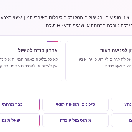
אינו מופיע בין הטיפולים המקובלים ליבלות באיברי המין. שינוי בצבע 
טופלה בבטחה או שנגיף ה־HPV נעלם.
ון לפגיעה בעור
אבחון קודם לטיפול
לולה לגרום לגירוי, כוויה, פצע,
לא כל בליטה באזור המין היא קונדי
ן העור ואף צלקת.
אין לצרוב או להסיר נגע לפני בדי
נה?
סיכונים ותופעות לוואי
כבר מרחתי ח
ם
מיתוס מול עובדה
שאלות נפוצ