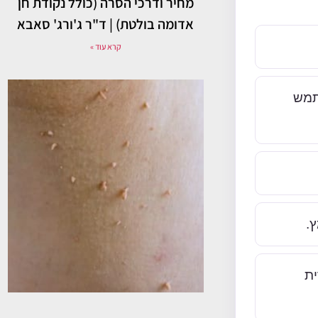
מחיר ודרכי הסרה (כולל נקודת חן
אדומה בולטת) | ד"ר ג'ורג' סאבא
קרא עוד »
. אין להשתמש
.
ית