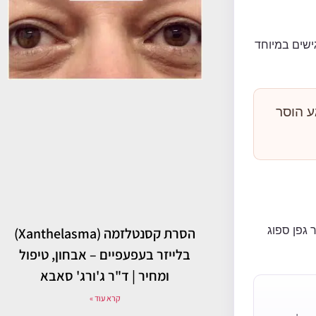
גישים במיוחד
הושמד או שהנגע הוסר
הסרת קסנטלזמה (Xanthelasma)
 גפן ספוג
בלייזר בעפעפיים – אבחון, טיפול
ומחיר | ד"ר ג'ורג' סאבא
קרא עוד »