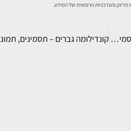
ת הדיוק והעדכניות הרפואית של המידע.
שערה הפוכה (שערה כלואה): גורמים, תסמינים וטיפול מתקדם