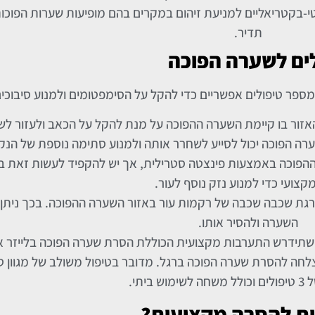
-בקטריאליים למניעת זיהום במקרים בהם מופיעות שערות הפוכות 
תדיר.
ים לשערה הפוכה
ספר טיפולים אפשריים כדי להקל על הסימפטומים ולמנוע סיבוכים
זור בו קיימת השערה ההפוכה על מנת להקל על הכאב ולעזור ל
שערה הפוכה יכול לסייע לשחרר אותה ולמנוע סתימה נוספת של הנקב
ההפוכה באמצעות פינצטה סטרילית, אך יש להקפיד לעשות זאת בזה
קצועי כדי למנוע נזק נוסף לעור.
ורגת שכבה שכבה של רקמות עור באזור השערה ההפוכה. בכך ניתן
השערה ולהסיר אותו.
תכן שתידרש התערבות מקצועית הכוללת הסרת שערה הפוכה בלייזר א
קל סי אנו מציעים לכם טיפול מקצועי ומוכח בעל 93% הצלחה להסרת שערה הפוכה ברגל. מדובר בטיפול משולב ש
ביתי.
ות להסרה מקצועית?