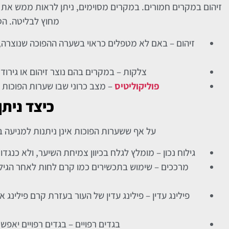
זיהום במקרים חמורים. במקרים מסוימים, ניתן לראות ממש את
מחוץ לבליטה. הס
זיהום – באם לא מטפלים כראוי בשערה ההפוכה שנוצרה, 
צלקות – במקרים בהם נוצר זיהום או גירו
פוליקוליטיס
– מצב כרוני שבו שערות הפוכות ד
כיצד נית
על אף ששערות הפוכות אינן ניתנות למניעה ב100%, אך עדיין ישנן מספר שיטות להפחתת הסיכוי לצמיחה שלהן
גילוח נכון – מומלץ לגלח בכיוון צמיחת השיער, ולא כנג
מרככים – שימוש בתכשירים כמו קרם לחות לאחר הגילו
פילינג עדין – פילינג עדין של העור בעזרת קרם פילינג
בגדים רפויים – בגדים רפויים יאפ