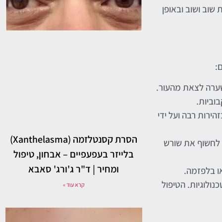
שוב ושוב ובאופן
:
שערה לצאת מהעור.
וביות.
ירות רבה ועל ידי
הסרת קסנטלזמה (Xanthelasma)
 לחשוף את שורש
בלייזר בעפעפיים – אבחון, טיפול
ומחיר | ד"ר ג'ורג' סאבא
ו בלפזמה.
ל מגוון טכנולוגיות. הטיפול
קרא עוד »