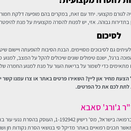
ייה לגורם מקצועי. יחד עם זאת, במקרים בהם מופיעה דלקת חמור
בתדירות גבוהה. אזי, יש לפנות להסרה מקצועית על מנת להיפטר
לסיכום
לעיתים גם לסיבוכים מסויימים. הבנת הסיבות להופעתה ויישום שי
וכה ברגל, ישנם טיפולים שונים שיכולים להקל על המצב, למנוע ס
ם מתאימים כדי לשמור על בריאות העור על מנת למנוע החמרה של
הצעת מחיר און ליין? השאירו פרטים באתר או צרו עמנו קשר 
 לתת לכם את כל הפרטים.
"ר ג'ורג' סאבא
ד"ר ג'ורג' סאבא הוא רופא בעל רישיון לעסוק ברפואה בישראל, מס' רישיון 1-192942
אשר תכנים רפואיים באתר מדיקל סי בנושאי הסרת נקודות חן ושומ