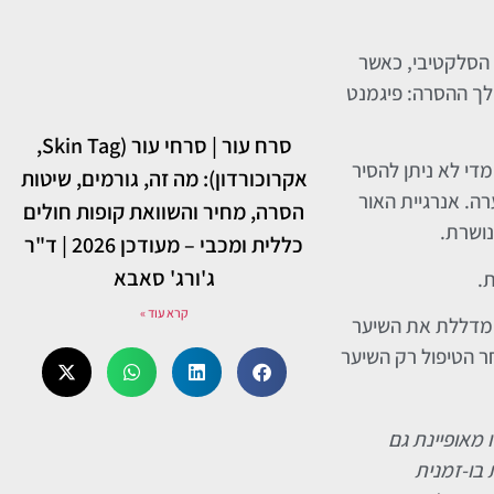
 הסלקטיבי, כאשר
הלך ההסרה: פיגמנט
סרח עור | סרחי עור (Skin Tag,
די לא ניתן להסיר
אקרוכורדון): מה זה, גורמים, שיטות
ה. אנרגיית האור
הסרה, מחיר והשוואת קופות חולים
ושרת.
כללית ומכבי – מעודכן 2026 | ד"ר
ג'ורג' סאבא
קרא עוד »
 ומדללת את השיער
חר הטיפול רק השיער
 מאופיינת גם
 בו-זמנית