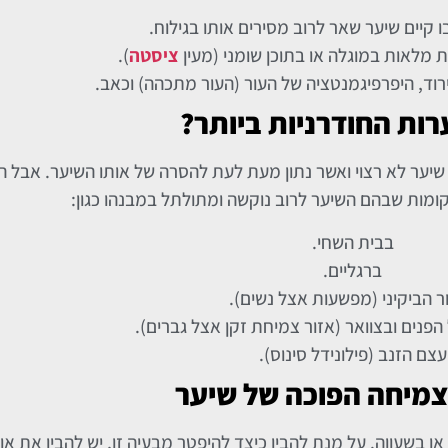
ו קיים שיער שאר לרוב מסירים אותו בגילוח.
ת מלאות במוגלה או בתוכן שומני (מעין
ציסטה
).
וד, היפרפיגמנטציה של העור (העור מתכהה) וכאב.
ות החודרניות ביותר?
שיער לא רצוי ואשר נתון מעת לעת להסרה של אותו השיער. אבל הא
מות שבהם השיער לרוב נוקשה ומתולתל במבנהו כגון:
בבית השחי.
ברגליים.
ר הביקיני (מפשעות אצל נשים).
פנים ובצוואר (אזור צמיחת זקן אצל גברים).
עצם הזנב (פילונידל סינוס).
צמיחה הפוכה של שיער
 בשעווה. על מנת להבין כיצד להיפטר מבעיה זו, יש להבין את או