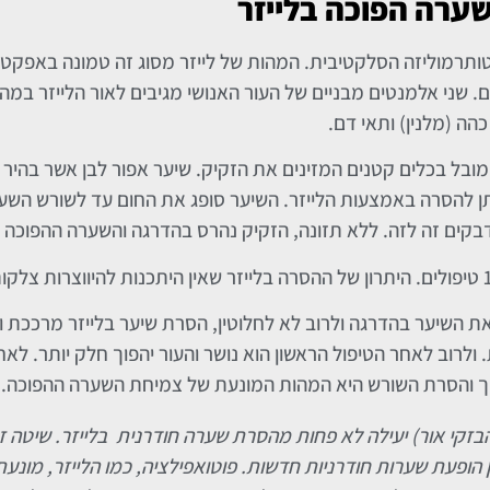
ערה הפוכה בלייזר
ותרמוליזה הסלקטיבית. המהות של לייזר מסוג זה טמונה באפקט
. שני אלמנטים מבניים של העור האנושי מגיבים לאור הלייזר במ
כהה (מלנין) ותאי דם.
בל בכלים קטנים המזינים את הזקיק. שיער אפור לבן אשר בהיר מ
יתן להסרה באמצעות הלייזר. השיער סופג את החום עד לשורש השער
ים זה לזה. ללא תזונה, הזקיק נהרס בהדרגה והשערה ההפוכה נ
ה את השיער בהדרגה ולרוב לא לחלוטין, הסרת שיער בלייזר מרככת
ולרוב לאחר הטיפול הראשון הוא נושר והעור יהפוך חלק יותר. לא
כוך והסרת השורש היא המהות המונעת של צמיחת השערה ההפוכה.
בזקי אור) יעילה לא פחות מהסרת שערה חודרנית בלייזר. שיטה זו
 הופעת שערות חודרניות חדשות. פוטואפילציה, כמו הלייזר, מונעת