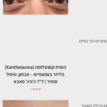
זורים הכי נוחים
הסרת קסנטלזמה (Xanthelasma)
בלייזר בעפעפיים – אבחון, טיפול
ומחיר | ד"ר ג'ורג' סאבא
קרא עוד »
פן גדילת השיער