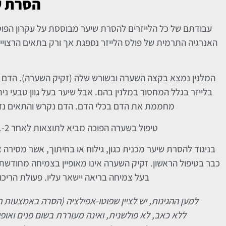
הסרת ש
עבודתם של כל הלייזרים להסרת שיער מבוססת על עקרון הפוט
האנרגיה התרמית של פולס הלייזר נספגת אך ורק בתאים הרצויים
המלנין נמצא בקצה השערה ובשורש שלה (זקיק השערה). הדם מו
בלייזר בגלל המחסור במלנין בהם. אבל שיער בעל גוון טבעי נ
מחממת את הדם בכלי הדם. הדם נקרש והתאים נדבק
טיפול בשערה הפוכה מביא לתוצאות לאחר 1-2 טיפולים. היתרון של ההסרה בלייזר שאין היתכנות להיווצרות צלקות.
בניגוד להסרת שיער מכנית כגון, גילוח או בחיתוך, אשר מסיר
כבר בטיפול הראשון. זקיק השערה אינו מאופיין בצמיחה מחודשת. 
בעל צמיחה בריאה יישאר עליו. פעולת הרי
למען ההגינות, יש לציין שפוטו-אפילציה (הסרה באמצעות ה
ללא כאב, לא פולשנית, ואינה מעוררת בשום פנים ואופן