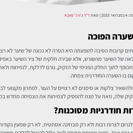
נה:
4 בפברואר 2025
| מאת
ד"ר ג'ורג' סאבא
ערה הפוכה
Ingrown) היא בעיה נפוצה. לעתים קרובות הסיבה להופעתה היא הסרה לא נכונה של שיער לא 
מלאה של השיער מהשורש, אלא שבירה חלקית של ציר השיער באפיד
תכופף לתוך החלק הפנימי של הזקיק, גורם לדלקת, לנפיחות ולאח
ם בו השערה החודרנית צמחה.
שאיר צלקות או סימנים לא רצויים על העור. לפתרון מקצועי לבע
זקיק שלה, וזאת על מנת להפסיק לצמיתות את הצמיחה מחדש במק
ת חודרניות מסוכנות?
 לגרום לצרות רבות ולא רק מבחינה אסתטית. לא רק שמעין נקודו
עות גירוי וגרד. שיער שצומח מתחת לעור עלול להוביל לדלקת חמו