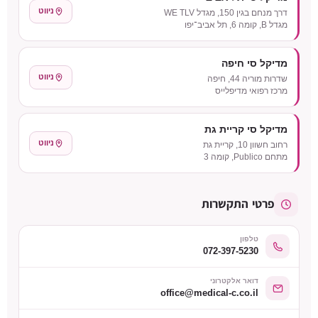
ניווט
דרך מנחם בגין 150, מגדל WE TLV
מגדל B, קומה 6, תל אביב־יפו
מדיקל סי חיפה
ניווט
שדרות מוריה 44, חיפה
מרכז רפואי מדיפלייס
מדיקל סי קריית גת
ניווט
רחוב חשוון 10, קריית גת
מתחם Publico, קומה 3
פרטי התקשרות
טלפון
072-397-5230
דואר אלקטרוני
office@medical-c.co.il