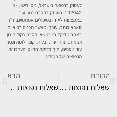
לעסוק ברפואה בישראל, מס' רישיון 1-
192942, העוסק בהסרת נגעי עור
באמצעות לייזר ובטיפולים אסתטיים. ד"ר
סאבא כותב, עורך ומאשר תכנים רפואיים
באתר מדיקל סי בנושאי הסרת נקודות חן
ושומות, סרחי עור, יבלות, קונדילומה ונגעי
עור נוספים, תוך בדיקת הדיוק והעדכניות
הרפואית של המידע.
הקודם
הבא
שאלות נפוצות בנושא יבלות בידיים – טיפול, מניעה והסרה בלייזר
שאלות נפוצות בנושא הסרת יבלות ברגליים – טיפול, מניעה והבדלים בין סוגי יבלות