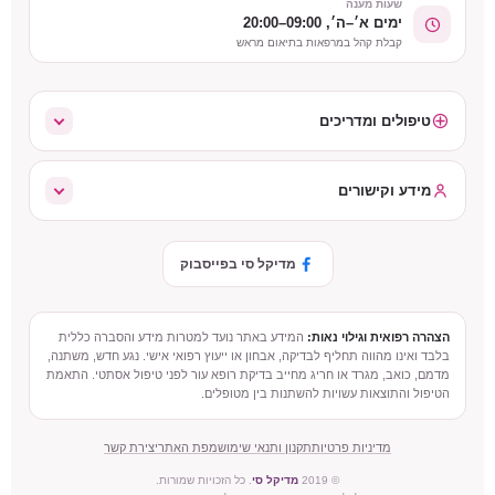
שעות מענה
ימים א׳–ה׳, 09:00–20:00
קבלת קהל במרפאות בתיאום מראש
טיפולים ומדריכים
מידע וקישורים
מדיקל סי בפייסבוק
הצהרה רפואית וגילוי נאות:
המידע באתר נועד למטרות מידע והסברה כללית
בלבד ואינו מהווה תחליף לבדיקה, אבחון או ייעוץ רפואי אישי. נגע חדש, משתנה,
מדמם, כואב, מגרד או חריג מחייב בדיקת רופא עור לפני טיפול אסתטי. התאמת
הטיפול והתוצאות עשויות להשתנות בין מטופלים.
מדיניות פרטיות
תקנון ותנאי שימוש
מפת האתר
יצירת קשר
© 2019
מדיקל סי
. כל הזכויות שמורות.