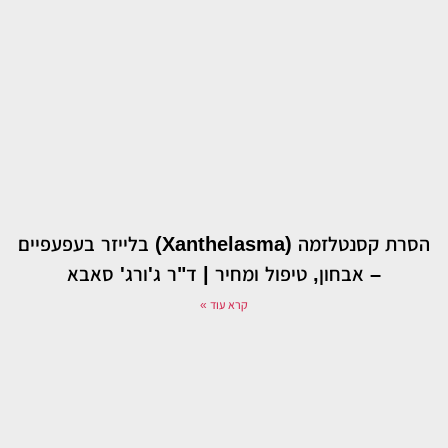
הסרת קסנטלזמה (Xanthelasma) בלייזר בעפעפיים
– אבחון, טיפול ומחיר | ד"ר ג'ורג' סאבא
קרא עוד »