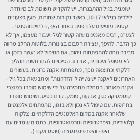
שומנית בגיל ההתבגרות. יש להקדיש תשומת לב מיוחדת
לילדים בגילאי 10-17, כאשר נקודות שחורות, מעין פצעונים
קטנים מופיעים על הפנים באזור האף, הלחיים והסנטר.
לצערנו, רבים מאמינים שזה קשור לגיל ויעבור מעצמו, אך לא
כך הדבר. להיפך, עצירת הסבום בצינורות בלוטות החלב מהווה
סביבה נוחה להתפתחות זיהום. אם הטיפול לא נעשה בזמן או
לא מטופל איכותית, אזי רוב הסיכויים להתרחשות תהליך
דלקתי וכתוצאה מכך, מתפתחת אקנה כרונית. בעשורים
האחרונים לאקנה יש נטייה ל"הזדקנות" ומתבטאת בכל גיל –
אקנה מאוחר. המחלה מחמירה על ידי שימוש מופרז במוצרי
קוסמטיקה כגון, אבקות, סומק, קרם בסיס, ושימוש מופרז
בתרופות. עם טיפול לא נכון ולא בזמן, מתפתחים אלמנטים
שלאחר אקנה במקום האלמנטים הדלקתיים: צלקות
קלואידיות, היפרטרופיות ונורמואטרופיות, כתמים עומדים עם
היפו- והיפרפיגמנטציה (פוסט אקנה).