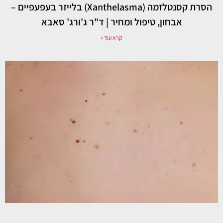
הסרת קסנטלזמה (Xanthelasma) בלייזר בעפעפיים –
אבחון, טיפול ומחיר | ד"ר ג'ורג' סאבא
קרא עוד »