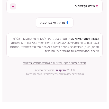
מידע וקישורים
מדיקל סי בפייסבוק
הצהרה רפואית וגילוי נאות:
המידע באתר נועד למטרות מידע והסברה כללית
בלבד ואינו מהווה תחליף לבדיקה, אבחון או ייעוץ רפואי אישי. נגע חדש, משתנה,
מדמם, כואב, מגרד או חריג מחייב בדיקת רופא עור לפני טיפול אסתטי. התאמת
הטיפול והתוצאות עשויות להשתנות בין מטופלים.
מדיניות פרטיות
תקנון ותנאי שימוש
מפת האתר
יצירת קשר
© 2019
מדיקל סי
. כל הזכויות שמורות.
טיפולי לייזר ורפואה אסתטית בתל אביב, חיפה וקריית גת.