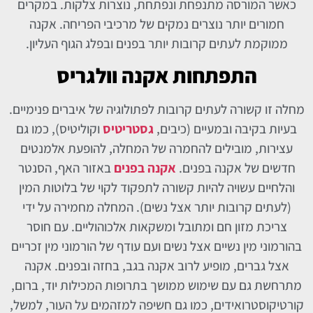
כאשר המורסה מתנפחת ונפתחת, נוצרות צלקות. במקרים
חמורים יותר נוצרים נמקים של מרכיבי הפריחה. אקנה
ממוקמת לעתים קרובות יותר בפנים ובפלג הגוף העליון.
התפתחות אקנה וולגריס
מחלה זו קשורה לעתים קרובות לפתולוגיה של איברים פנימיים.
בעיות בקיבה ובמעיים (כיבים,
גסטריטיס
וקוליטיס), כמו גם
עצירות, מובילים להחמרה של המחלה, להופעת אלמנטים
חדשים של אקנה בפנים.
אקנה בפנים
באזור האף, הסנטר
והלחיים עשויה להיות קשורה לתפקוד לקוי של בלוטות המין
(לעתים קרובות יותר אצל נשים). המחלה מחמירה על ידי
צריכת מזון חם ומתובל ומשקאות אלכוהוליים. עם חוסר
בהורמוני מין נשיים אצל נשים ועם עודף של הורמוני מין זכריים
אצל גברים, מופיע לרוב אקנה בגב, בחזה ובפנים. אקנה
מתרחשת גם עם שימוש ממושך בתרופות המכילות יוד, ברום,
קורטיקוסטרואידים, כמו גם חשיפה למזהמים על העור, למשל,