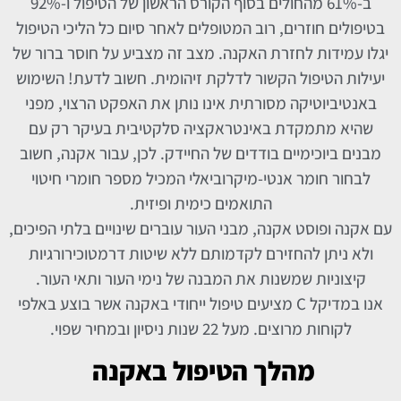
ב-61% מהחולים בסוף הקורס הראשון של הטיפול ו-92%
בטיפולים חוזרים, רוב המטופלים לאחר סיום כל הליכי הטיפול
יגלו עמידות לחזרת האקנה. מצב זה מצביע על חוסר ברור של
יעילות הטיפול הקשור לדלקת זיהומית. חשוב לדעת! השימוש
באנטיביוטיקה מסורתית אינו נותן את האפקט הרצוי, מפני
שהיא מתמקדת באינטראקציה סלקטיבית בעיקר רק עם
מבנים ביוכימיים בודדים של החיידק. לכן, עבור אקנה, חשוב
לבחור חומר אנטי-מיקרוביאלי המכיל מספר חומרי חיטוי
התואמים כימית ופיזית.
עם אקנה ופוסט אקנה, מבני העור עוברים שינויים בלתי הפיכים,
ולא ניתן להחזירם לקדמותם ללא שיטות דרמטוכירורגיות
קיצוניות שמשנות את המבנה של נימי העור ותאי העור.
אנו במדיקל C מציעים טיפול ייחודי באקנה אשר בוצע באלפי
לקוחות מרוצים. מעל 22 שנות ניסיון ובמחיר שפוי.
מהלך הטיפול באקנה