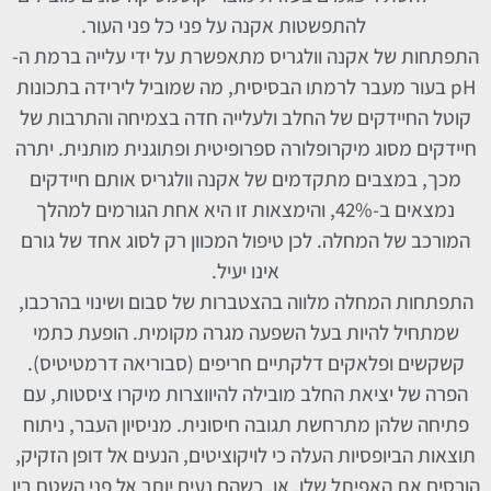
להתפשטות אקנה על פני כל פני העור.
התפתחות של אקנה וולגריס מתאפשרת על ידי עלייה ברמת ה-
pH בעור מעבר לרמתו הבסיסית, מה שמוביל לירידה בתכונות
קוטל החיידקים של החלב ולעלייה חדה בצמיחה והתרבות של
חיידקים מסוג מיקרופלורה ספרופיטית ופתוגנית מותנית. יתרה
מכך, במצבים מתקדמים של אקנה וולגריס אותם חיידקים
נמצאים ב-42%, והימצאות זו היא אחת הגורמים למהלך
המורכב של המחלה. לכן טיפול המכוון רק לסוג אחד של גורם
אינו יעיל.
התפתחות המחלה מלווה בהצטברות של סבום ושינוי בהרכבו,
שמתחיל להיות בעל השפעה מגרה מקומית. הופעת כתמי
קשקשים ופלאקים דלקתיים חריפים (סבוריאה דרמטיטיס).
הפרה של יציאת החלב מובילה להיווצרות מיקרו ציסטות, עם
פתיחה שלהן מתרחשת תגובה חיסונית. מניסיון העבר, ניתוח
תוצאות הביופסיות העלה כי לויקוציטים, הנעים אל דופן הזקיק,
הורסים את האפיתל שלו, או, כשהם נעים יותר אל פני השטח בין