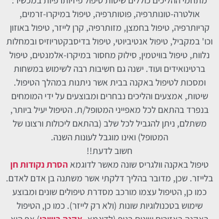
מתחמי ההליכים כוללים שיטות טיפול פיזיותרפיות במכשיר:
אולטרה-טונותרפיה, פוטותרפיה, טיפול במיקרו-זרמים,
קריותרפיה, טיפול בחמצן, מזותרפיה, קרן לייזר, טיפול באוזון
וכו' במקביל, טיפול אנטיביוטי, טיפול בדיסבקטריוזיס ובמחלות
נלוות, טיפול בוויטמין, סילוק מחסור במיקרו-אלמנטים, טיפול
ברטינואידים ועוד. ישנה גם חשיבות רבה לשימוש במשחות
ומסכות לטיפול באקנה בבית אשר ניתנות במהלך הטיפול.
שיטות, אמצעים והליכים נבחרים ומבוצעים על ידי המומחים
בנפרד בהתאם לכל מאפייני המטופל/ת. הטיפול יעיל ביותר,
משתלם, ניתן להגביל לכל שלב (בהתאם ליכולות ורצונו של
המטופל) ואינו מוגבל לעונות השנה.
חשוב לדעת!!
טיפול באקנה וולגריס שונה מאשר לדוגמא
הסרת נקודות חן
בלייזר. שכן, מדובר בהליך דלקתי אשר משתנה בן אדם לאדם.
כמו כן, הטיפול עצמו מורכב מסדרת טיפולים שונים ומבוצע
שימוש בטכנולוגיות שונות (ולא רק לייזר). כמו כן, הטיפול