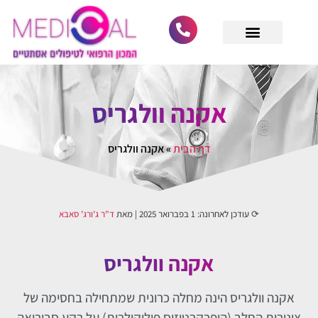
לתוכן
מחפש רופא מומחה
גלריית לקוחות
הסרת סרחי עור
הסרת נקודות חן
ביקורות וחוות דעת
הסרת קונדילומה
הסרת קסנטלזמה
אקנה וולגריס
דף הבית
»
אקנה וולגריס
⟳ עודכן לאחרונה:
1 בפברואר 2025
| מאת
ד"ר ג'ורג' סאבא
אקנה וולגריס
אקנה וולגריס הינה מחלה כרונית שמתחילה בחסימה של
צינורות החלב (היפרקרטוזיס פוליקולרית) על רקע סבוריאה