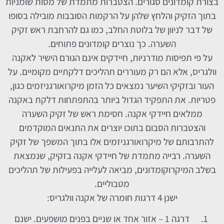
בצורת קומדונים סגורים. הצטברות מתמדת של מסות שומניות
בתוך הזקיק והלחץ שלהן על הרקמות הסובבות מובילה בסופו
של דבר לניוון של בלוטת החלב, כמו גם להרחבת ראש זקיק
השערה. כך נוצרים קומדונים פתוחים.
על פי תפיסות מודרניות, חיידקים אינם הגורם הישיר לאקנה
וולגריס, אלא הם רק מעוררים תהליכים דלקתיים מקומיים. על
העור ובזקיקי השיער נמצאים כל הזמן מיקרואורגניזמים כגון,
פטריות. את התפקיד הגדול ביותר בהתפתחות דלקת באקנה
ממלאים חיידקי אקנה. חסימת ראש של זקיק השערה
והצטברות הסבום בתוכו יוצרים את התנאים המוקדמים
להתרבותם של מיקרואורגניזמים אלו בתוך המשפך של זקיק
השערה. רבייה מתמדת של חיידקי אקנה בזקיק, שנמצאת
בשלב המיקרוקומדונים, מביאה לעלייה בפעילות של תהליכים
מטבוליים.
ישנן 4 דרגות חומרה של אקנה וולגריס:
דרגה 1 – אזור אחד או שניים בפנים מושפעים. ישנם