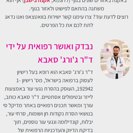
באקנה באזורים שונים בגוף (לדוגמא,
אקנה בישבן
) אף הוא
משתנה בהתאם לפישוט ולאזור בגוף.
רוצים לדעת עוד? צרו עימנו קשר ישירות בוואטצאפ ואנו נדאג
לתת לכם את כל הפרטים.
נבדק ואושר רפואית על ידי
ד"ר ג'ורג' סאבא
ד"ר ג'ורג' סאבא הוא רופא בעל רישיון
לעסוק ברפואה בישראל, מס' רישיון 1-
192942, העוסק בהסרת נגעי עור באמצעות
לייזר ובטיפולים אסתטיים. ד"ר סאבא כותב,
עורך ומאשר תכנים רפואיים באתר מדיקל סי
בנושאי הסרת נקודות חן ושומות, סרחי עור,
יבלות, קונדילומה ונגעי עור נוספים, תוך
בדיקת הדיוק והעדכניות הרפואית של